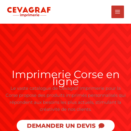
Aller
au
contenu
Imprimerie Corse en
ligne
Le vaste catalogue de Cevagraf Imprimerie pour la
Corse propose des produits imprimés personnalisés qui
répondent aux besoins les plus actuels, stimulant la
créativité de nos clients.
DEMANDER UN DEVIS