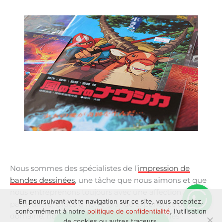
Nous sommes des spécialistes de l’
impression de
bandes dessinées
, une tâche que nous aimons et que
nous entreprenons toujours avec une affection
En poursuivant votre navigation sur ce site, vous acceptez,
particulière. Grâce à notre grande expérience dans ce
conformément à notre
politique de confidentialité
, l'utilisation
domaine, nous avons compilé quelques lignes
de cookies ou autres traceurs.