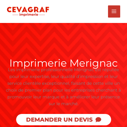
Aller
au
contenu
Imprimerie Merignac
Les imprimerie professionnelle Mérignac est réputée
pour leur expertise, leur qualité d’impression et leur
service clientèle exceptionnel, faisant de cette ville un
choix de premier plan pour les entreprises cherchant à
promouvoir leur marque et à améliorer leur présence
sur le marché.
DEMANDER UN DEVIS